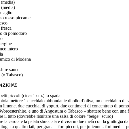
 (media)
 (media)
e aglio
no rosso piccante
esco
 fresca
to di pomodoro
co
vergine
nco intero
ia
samico di Modena
shire sauce
 (o Tabasco)
AZIONE
betti piccoli (circa 1 cm.) lo spada
iotola mettere 1 cucchiaio abbondante di olio d’oliva, un cucchiaino di sal
n limone, due cucchiai di yogurt, due centimetri di concentrato di pom
 Worcestershire, e uno di Angostura o Tabasco – sbattere bene con una f
 il tutto (dovrebbe risultare una salsa di colore “beige” scuro)
are la carota e la patata sbucciata e divisa in due metà con la grattugia da
tugia a quattro lati, per grana – fori piccoli, per julienne - fori medi – pe