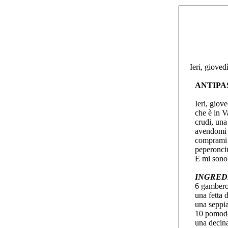
Ieri, gioved
ANTIPA
Ieri, giov
che è in V
crudi, una
avendomi p
comprami c
peperoncin
E mi sono 
INGRED
6 gambero
una fetta d
una seppia
10 pomodor
una decina