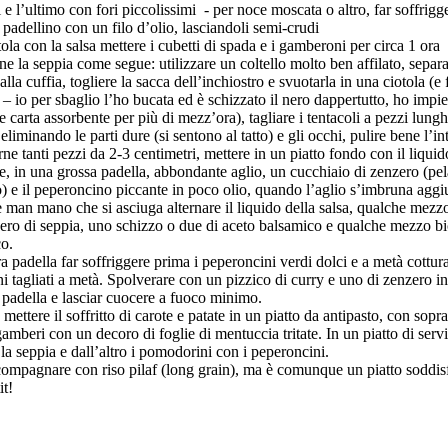
i e l’ultimo con fori piccolissimi - per noce moscata o altro, far soffrigg
n padellino con un filo d’olio, lasciandoli semi-crudi
otola con la salsa mettere i cubetti di spada e i gamberoni per circa 1 ora
ene la seppia come segue: utilizzare un coltello molto ben affilato, separar
alla cuffia, togliere la sacca dell’inchiostro e svuotarla in una ciotola (e 
 – io per sbaglio l’ho bucata ed è schizzato il nero dappertutto, ho impi
e carta assorbente per più di mezz’ora), tagliare i tentacoli a pezzi lungh
eliminando le parti dure (si sentono al tatto) e gli occhi, pulire bene l’in
rne tanti pezzi da 2-3 centimetri, mettere in un piatto fondo con il liquid
e, in una grossa padella, abbondante aglio, un cucchiaio di zenzero (pel
o) e il peperoncino piccante in poco olio, quando l’aglio s’imbruna aggi
e man mano che si asciuga alternare il liquido della salsa, qualche mezzo
nero di seppia, uno schizzo o due di aceto balsamico e qualche mezzo bi
o.
tra padella far soffriggere prima i peperoncini verdi dolci e a metà cottur
 tagliati a metà. Spolverare con un pizzico di curry e uno di zenzero in
 padella e lasciar cuocere a fuoco minimo.
 mettere il soffritto di carote e patate in un piatto da antipasto, con sopra
gamberi con un decoro di foglie di mentuccia tritate. In un piatto di serv
 la seppia e dall’altro i pomodorini con i peperoncini.
ompagnare con riso pilaf (long grain), ma è comunque un piatto soddis
t!