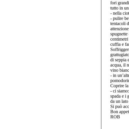
fori grand
tutto in u
- nella ci
- pulire b
tentacoli d
attenzione
spugnette 
centimetri 
cuffia e fa
Soffrigger
grattugiat
di seppia 
acqua, il 
vino bianc
- in un’al
pomodorini
Coprire la
- ci siamo:
spada e i 
da un lato
Si può acc
Bon appeti
ROB