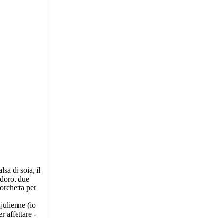
sa di soia, il
odoro, due
orchetta per
 julienne (io
r affettare -