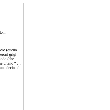
o...
dolo (quello
eroni grigi
mondo (che
che urlano “ …
una decina di