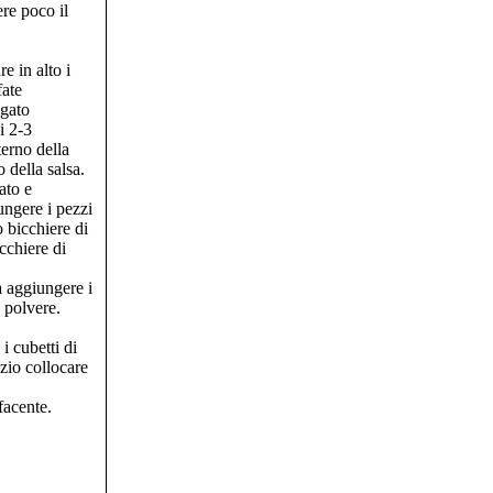
ere poco il
e in alto i
fate
egato
i 2-3
terno della
o della salsa.
ato e
ungere i pezzi
 bicchiere di
cchiere di
a aggiungere i
 polvere.
 i cubetti di
izio collocare
facente.