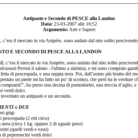
Antipasto e Secondo di PESCE alla Landon
Data:
23-03-2007 alle 16:52
Argomento:
Arte e Sapere
ì, c’era il mercato in via Ampére, sono andato dal mio solito pescivendol
STO E SECONDO DI PESCE ALLA LANDON
edì, c’era il mercato in via Ampére, sono andato dal mio solito pesciven
alvassori Peroni il sabato - l'ultimo a sinistra), e mi sono comprato gamb
 fetta di pescespada, e una seppia nera. Poi, dall’uomo più brutto del 
estato un piede mi ha fatto un po’ di sconto), che però ha le verdure 
omprami!”, ho preso una decina di pomodorini, una treccia d’aglio, e 
i verdi dolci.
inventato un antipasto e un secondo.
IENTI x DUE
ni grigi
i pescespada (2 etti circa)
 nera (circa 1 kg. oppure 2 di uguale peso)
ini (quelli verdi e rossi)
 di peperoncini verdi dolci