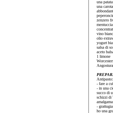
una patata
una carota
abbondant
peperonci
zenzero fr
mentuccia
concentra
vino bian
olio extra
yogurt bia
salsa di so
aceto bal
1 limone
Worcester
Angostura
PREPAR
Antipasto:
- fare a cu
- in una c
succo di u
schizzi di
amalgamare
- grattugi
ho una grat