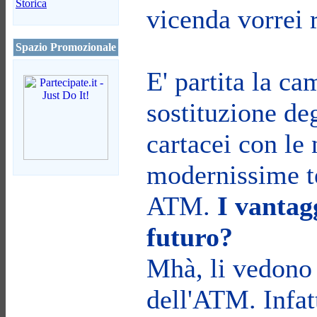
Storica
vicenda vorrei 
Spazio Promozionale
E' partita la c
sostituzione de
cartacei con le
modernissime te
ATM.
I vantagg
futuro?
Mhà, li vedono 
dell'ATM. Infat