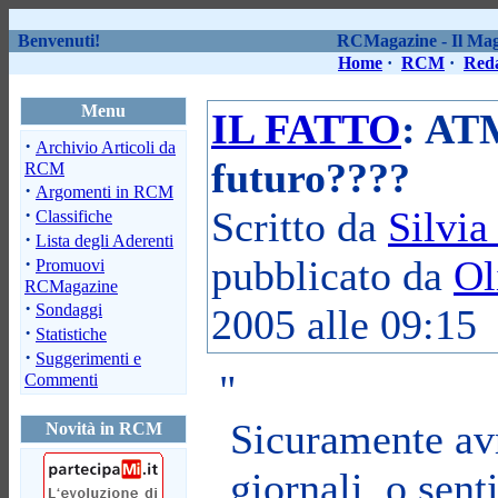
Benvenuti!
RCMagazine - Il Maga
Home
·
RCM
·
Red
Menu
IL FATTO
: ATM
·
Archivio Articoli da
futuro????
RCM
·
Argomenti in RCM
·
Scritto da
Silvi
Classifiche
·
Lista degli Aderenti
·
pubblicato da
Ol
Promuovi
RCMagazine
·
Sondaggi
2005 alle 09:15
·
Statistiche
·
Suggerimenti e
"
Commenti
Sicuramente avr
Novità in RCM
giornali, o sent