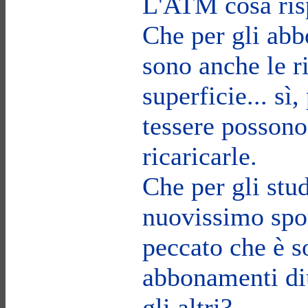
L'ATM cosa ri
Che per gli abb
sono anche le r
superficie... sì
tessere posson
ricaricarle.
Che per gli stud
nuovissimo spor
peccato che è so
abbonamenti diu
gli altri?