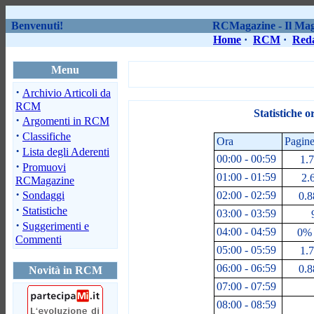
Benvenuti!
RCMagazine - Il Maga
Home
·
RCM
·
Red
Menu
·
Archivio Articoli da
RCM
Statistiche o
·
Argomenti in RCM
·
Classifiche
Ora
Pagine
·
Lista degli Aderenti
00:00 - 00:59
1.7
·
Promuovi
01:00 - 01:59
2.
RCMagazine
·
Sondaggi
02:00 - 02:59
0.8
·
Statistiche
03:00 - 03:59
9
·
Suggerimenti e
04:00 - 04:59
0% 
Commenti
05:00 - 05:59
1.7
06:00 - 06:59
0.8
Novità in RCM
07:00 - 07:59
08:00 - 08:59