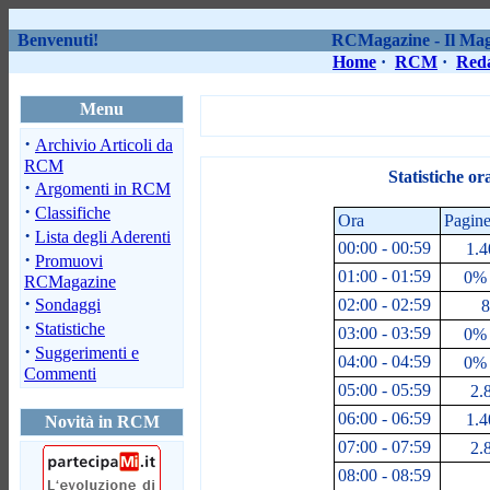
Benvenuti!
RCMagazine - Il Maga
Home
·
RCM
·
Red
Menu
·
Archivio Articoli da
RCM
Statistiche or
·
Argomenti in RCM
·
Classifiche
Ora
Pagine
·
Lista degli Aderenti
00:00 - 00:59
1.4
·
Promuovi
01:00 - 01:59
0% 
RCMagazine
·
Sondaggi
02:00 - 02:59
8
·
Statistiche
03:00 - 03:59
0% 
·
Suggerimenti e
04:00 - 04:59
0% 
Commenti
05:00 - 05:59
2.
06:00 - 06:59
1.4
Novità in RCM
07:00 - 07:59
2.
08:00 - 08:59