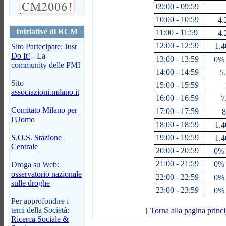
09:00 - 09:59
10:00 - 10:59
4.
Iniziative di RCM
11:00 - 11:59
4.
12:00 - 12:59
1.4
Sito
Partecipate: Just
Do It!
- La
13:00 - 13:59
0% 
community delle PMI
14:00 - 14:59
5.
Sito
15:00 - 15:59
associazioni.milano.it
16:00 - 16:59
7
Comitato Milano per
17:00 - 17:59
8
l'Uomo
18:00 - 18:59
1.4
S.O.S. Stazione
19:00 - 19:59
1.4
Centrale
20:00 - 20:59
0% 
21:00 - 21:59
0% 
Droga su Web:
osservatorio nazionale
22:00 - 22:59
0% 
sulle droghe
23:00 - 23:59
0% 
Per approfondire i
temi della Società:
[
Torna alla pagina princi
Ricerca Sociale &