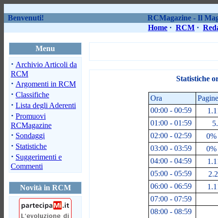
Benvenuti!
RCMagazine - Il Maga
Home
·
RCM
·
Red
Menu
·
Archivio Articoli da
RCM
Statistiche o
·
Argomenti in RCM
·
Classifiche
Ora
Pagine
·
Lista degli Aderenti
00:00 - 00:59
1.1
·
Promuovi
01:00 - 01:59
5.
RCMagazine
·
Sondaggi
02:00 - 02:59
0% 
·
Statistiche
03:00 - 03:59
0% 
·
Suggerimenti e
04:00 - 04:59
1.1
Commenti
05:00 - 05:59
2.2
06:00 - 06:59
1.1
Novità in RCM
07:00 - 07:59
08:00 - 08:59