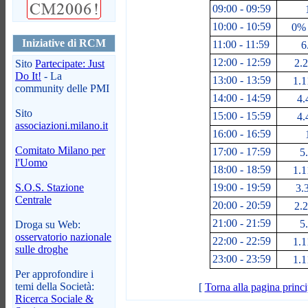
09:00 - 09:59
1
10:00 - 10:59
0% 
Iniziative di RCM
11:00 - 11:59
6
12:00 - 12:59
2.2
Sito
Partecipate: Just
Do It!
- La
13:00 - 13:59
1.1
community delle PMI
14:00 - 14:59
4.
Sito
15:00 - 15:59
4.
associazioni.milano.it
16:00 - 16:59
1
Comitato Milano per
17:00 - 17:59
5.
l'Uomo
18:00 - 18:59
1.1
S.O.S. Stazione
19:00 - 19:59
3.
Centrale
20:00 - 20:59
2.2
21:00 - 21:59
5.
Droga su Web:
osservatorio nazionale
22:00 - 22:59
1.1
sulle droghe
23:00 - 23:59
1.1
Per approfondire i
temi della Società:
[
Torna alla pagina princi
Ricerca Sociale &