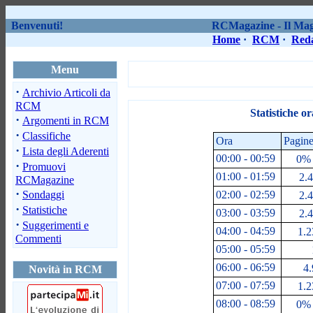
Benvenuti!
RCMagazine - Il Maga
Home
·
RCM
·
Red
Menu
·
Archivio Articoli da
RCM
Statistiche o
·
Argomenti in RCM
·
Classifiche
Ora
Pagine
·
Lista degli Aderenti
00:00 - 00:59
0% 
·
Promuovi
01:00 - 01:59
2.4
RCMagazine
·
Sondaggi
02:00 - 02:59
2.4
·
Statistiche
03:00 - 03:59
2.4
·
Suggerimenti e
04:00 - 04:59
1.2
Commenti
05:00 - 05:59
06:00 - 06:59
4.
Novità in RCM
07:00 - 07:59
1.2
08:00 - 08:59
0% 