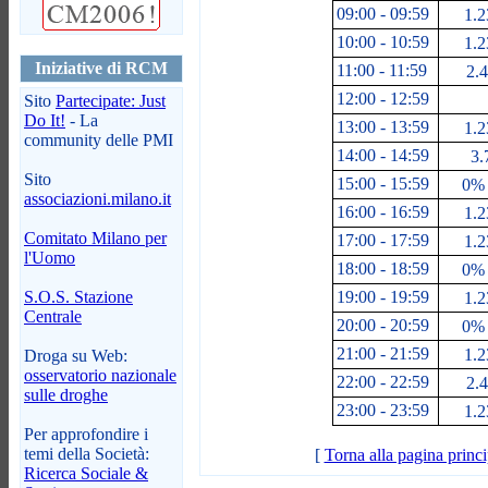
09:00 - 09:59
1.2
10:00 - 10:59
1.2
Iniziative di RCM
11:00 - 11:59
2.4
12:00 - 12:59
Sito
Partecipate: Just
Do It!
- La
13:00 - 13:59
1.2
community delle PMI
14:00 - 14:59
3.
Sito
15:00 - 15:59
0% 
associazioni.milano.it
16:00 - 16:59
1.2
Comitato Milano per
17:00 - 17:59
1.2
l'Uomo
18:00 - 18:59
0% 
S.O.S. Stazione
19:00 - 19:59
1.2
Centrale
20:00 - 20:59
0% 
21:00 - 21:59
1.2
Droga su Web:
osservatorio nazionale
22:00 - 22:59
2.4
sulle droghe
23:00 - 23:59
1.2
Per approfondire i
temi della Società:
[
Torna alla pagina princi
Ricerca Sociale &