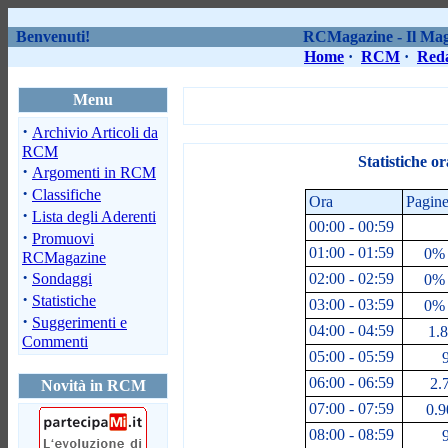
Benvenuti!
RCMagazine - Il Maga
Home
·
RCM
·
Red
Menu
·
Archivio Articoli da
RCM
Statistiche o
·
Argomenti in RCM
·
Classifiche
Ora
Pagine
·
Lista degli Aderenti
00:00 - 00:59
·
Promuovi
01:00 - 01:59
0% 
RCMagazine
·
Sondaggi
02:00 - 02:59
0% 
·
Statistiche
03:00 - 03:59
0% 
·
Suggerimenti e
04:00 - 04:59
1.8
Commenti
05:00 - 05:59
9
06:00 - 06:59
2.
Novità in RCM
07:00 - 07:59
0.9
08:00 - 08:59
9