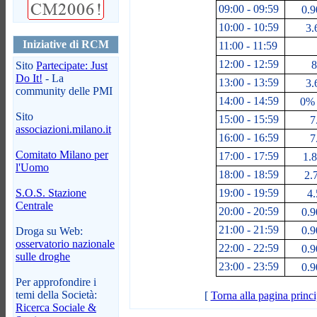
09:00 - 09:59
0.9
10:00 - 10:59
3.
Iniziative di RCM
11:00 - 11:59
12:00 - 12:59
8
Sito
Partecipate: Just
Do It!
- La
13:00 - 13:59
3.
community delle PMI
14:00 - 14:59
0% 
Sito
15:00 - 15:59
7
associazioni.milano.it
16:00 - 16:59
7
Comitato Milano per
17:00 - 17:59
1.8
l'Uomo
18:00 - 18:59
2.
S.O.S. Stazione
19:00 - 19:59
4.
Centrale
20:00 - 20:59
0.9
21:00 - 21:59
0.9
Droga su Web:
osservatorio nazionale
22:00 - 22:59
0.9
sulle droghe
23:00 - 23:59
0.9
Per approfondire i
temi della Società:
[
Torna alla pagina princi
Ricerca Sociale &