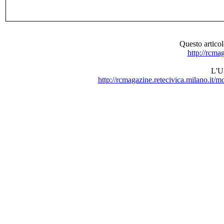
Questo artic
http://rcmag
L'UR
http://rcmagazine.retecivica.milano.