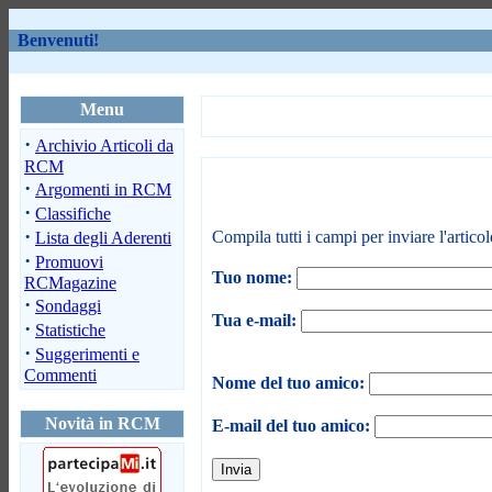
Benvenuti!
Menu
·
Archivio Articoli da
RCM
·
Argomenti in RCM
·
Classifiche
·
Compila tutti i campi per inviare l'artico
Lista degli Aderenti
·
Promuovi
Tuo nome:
RCMagazine
·
Sondaggi
Tua e-mail:
·
Statistiche
·
Suggerimenti e
Commenti
Nome del tuo amico:
Novità in RCM
E-mail del tuo amico: