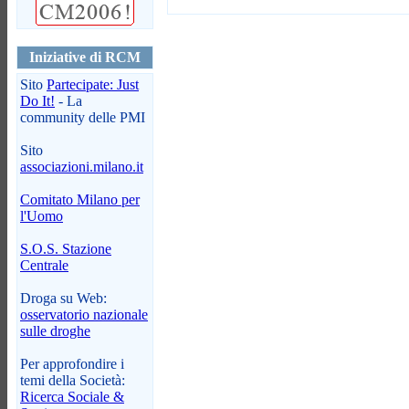
Iniziative di RCM
Sito
Partecipate: Just
Do It!
- La
community delle PMI
Sito
associazioni.milano.it
Comitato Milano per
l'Uomo
S.O.S. Stazione
Centrale
Droga su Web:
osservatorio nazionale
sulle droghe
Per approfondire i
temi della Società:
Ricerca Sociale &