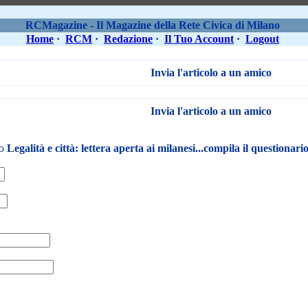
RCMagazine - Il Magazine della Rete Civica di Milano
Home
·
RCM
·
Redazione
·
Il Tuo Account
·
Logout
Invia l'articolo a un amico
Invia l'articolo a un amico
lo
Legalità e città: lettera aperta ai milanesi...compila il questionario